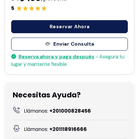
5
Reservar Ahora
Enviar Consulta
Reserva ahora y paga después
- Asegura tu
lugar y mantente flexible
Necesitas Ayuda?
Llámanos:
+201000828456
Llámanos:
+201118916666