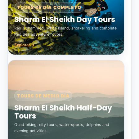
TOURS DE DÍA COMPLETO
Sharm El Sheikh Day Tours
Ras Mohammed, White Island, snorkeling and complete
Red Sea adventure routes.
Explorar →
TOURS DE MEDIO DÍA
Sharm El Sheikh Half-Day
Tours
Quad biking, city tours, water sports, dolphins and
evening activities.