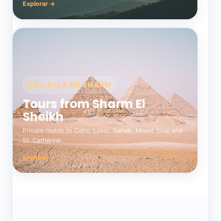
Explorar →
MÁS ALLÁ DE SHARM
Tours from Sharm El
Sheikh
Private routes to Cairo, Luxor, Dahab, Mount Sinai and
St. Catherine.
Explorar →