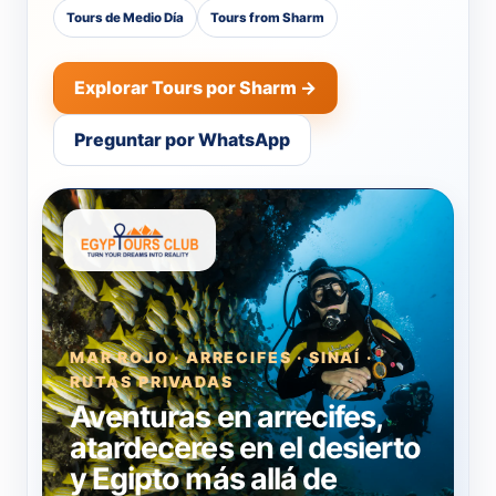
Tours de Medio Día
Tours from Sharm
Explorar Tours por Sharm →
Preguntar por WhatsApp
MAR ROJO · ARRECIFES · SINAÍ ·
RUTAS PRIVADAS
Aventuras en arrecifes,
atardeceres en el desierto
y Egipto más allá de