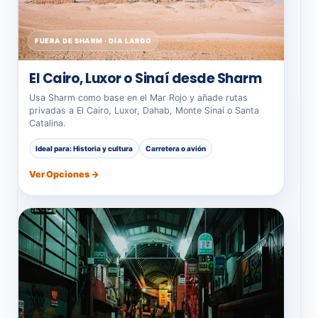
FUERA DE SHARM · DÍA LARGO
El Cairo, Luxor o Sinaí desde Sharm
Usa Sharm como base en el Mar Rojo y añade rutas
privadas a El Cairo, Luxor, Dahab, Monte Sinaí o Santa
Catalina.
Ideal para: Historia y cultura
Carretera o avión
Ver Opciones →