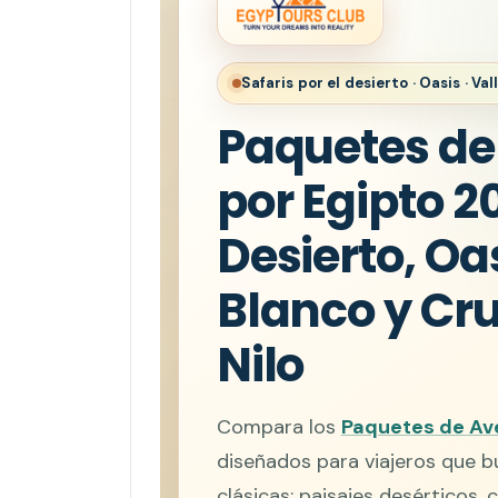
Safaris por el desierto · Oasis · Val
Paquetes de
por Egipto 2
Desierto, Oa
Blanco y Cru
Nilo
Compara los
Paquetes de Ave
diseñados para viajeros que b
clásicas: paisajes desérticos, c