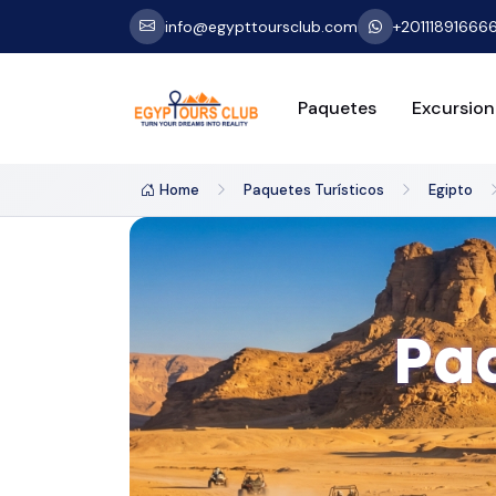
info@egypttoursclub.com
+20111891666
Paquetes
Excursion
Home
Paquetes Turísticos
Egipto
Pa