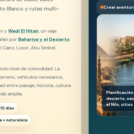
Crear aventur
rto Blanco y rutas multi-
um y
Wadi El Hitan
, un viaje
afari por
Bahariya y el Desierto
l Cairo, Luxor, Abu Simbel,
solo nivel de comodidad. La
erreno, vehículos necesarios,
ad entre paisaje, historia, cultura
Planificación
más amplia.
desierto, oa
el Nilo, siti
10 días
a + naturaleza