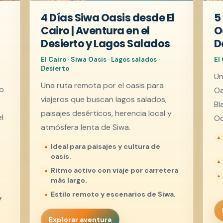
4 Días Siwa Oasis desde El
5
Cairo | Aventura en el
O
Desierto y Lagos Salados
D
El Cairo · Siwa Oasis · Lagos salados ·
El
Desierto
Un
Una ruta remota por el oasis para
ro
Oa
viajeros que buscan lagos salados,
Bl
paisajes desérticos, herencia local y
l
Oc
atmósfera lenta de Siwa.
Ideal para paisajes y cultura de
oasis.
Ritmo activo con viaje por carretera
más largo.
Estilo remoto y escenarios de Siwa.
y
Explorar aventura