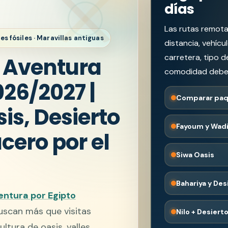
días
Las rutas remotas
les fósiles · Maravillas antiguas
distancia, vehícu
carretera, tipo d
 Aventura
comodidad deben
026/2027 |
Comparar paq
sis, Desierto
Fayoum y Wadi 
cero por el
Siwa Oasis
Bahariya y Des
ntura por Egipto
uscan más que visitas
Nilo + Desiert
ultura de oasis, valles