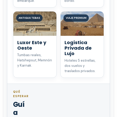
embarque.
bordo.
ANTIGUA TEBAS
VIAJE PREMIUM
Luxor Este y
Logística
Oeste
Privada de
Lujo
Tumbas reales,
Hatshepsut, Memnón
Hoteles 5 estrellas,
y Karnak.
dos vuelos y
traslados privados.
QUÉ
ESPERAR
Guí
a