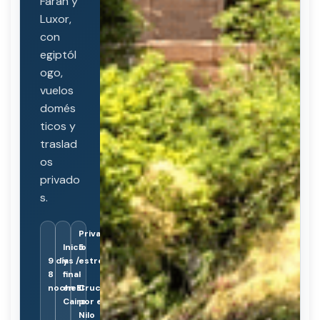
Farah y
Luxor,
con
egiptól
ogo,
vuelos
domés
ticos y
traslad
os
privado
s.
Privado ·
Inicio
5
9 días /
y
estrellas
8
final
·
noches
en El
Crucero
Cairo
por el
Nilo