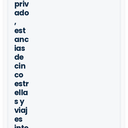
priv
ado
,
est
anc
ias
de
cin
co
estr
ella
s y
viaj
es
inte