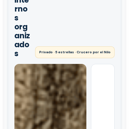
rno
s
org
aniz
ado
s
Privado · 5 estrellas · Crucero por el Nilo