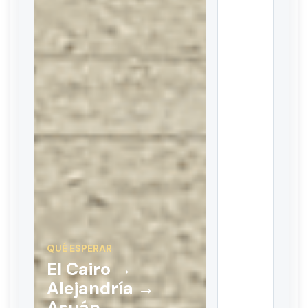
QUÉ ESPERAR
El Cairo →
Alejandría →
Asuán →