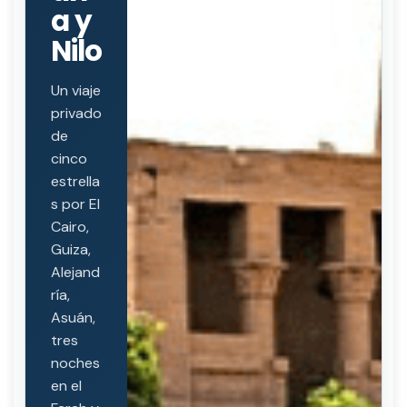
a y
Nilo
Un viaje
privado
de
cinco
estrella
s por El
Cairo,
Guiza,
Alejand
ría,
Asuán,
tres
noches
en el