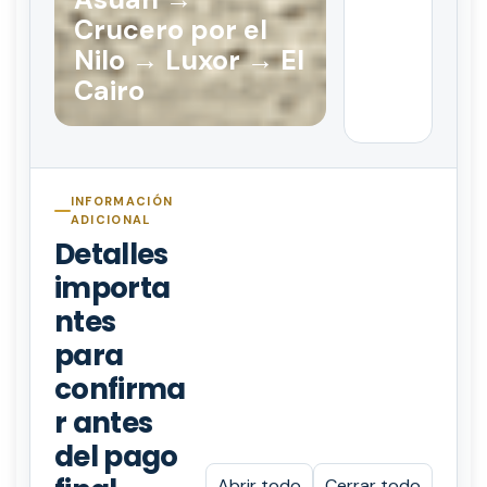
Crucero por el
Nilo → Luxor → El
Cairo
INFORMACIÓN
ADICIONAL
Detalles
importa
ntes
para
confirma
r antes
del pago
Abrir todo
Cerrar todo