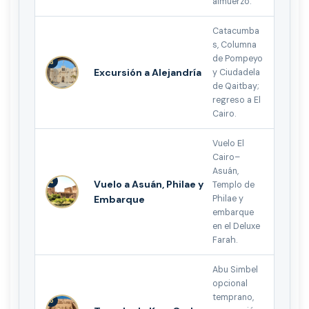
almuerzo.
Catacumba
s, Columna
de Pompeyo
3
Excursión a Alejandría
y Ciudadela
de Qaitbay;
regreso a El
Cairo.
Vuelo El
Cairo–
Asuán,
4
Vuelo a Asuán, Philae y
Templo de
Embarque
Philae y
embarque
en el Deluxe
Farah.
Abu Simbel
opcional
temprano,
5