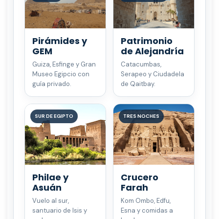
Pirámides y
Patrimonio
GEM
de Alejandría
Guiza, Esfinge y Gran
Catacumbas,
Museo Egipcio con
Serapeo y Ciudadela
guía privado.
de Qaitbay.
SUR DE EGIPTO
TRES NOCHES
Philae y
Crucero
Asuán
Farah
Vuelo al sur,
Kom Ombo, Edfu,
santuario de Isis y
Esna y comidas a