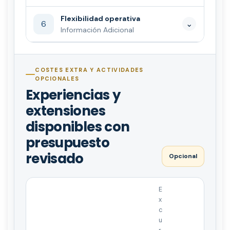
Flexibilidad operativa
6
⌄
Información Adicional
COSTES EXTRA Y ACTIVIDADES
OPCIONALES
Experiencias y
extensiones
disponibles con
presupuesto
revisado
Opcional
E
x
c
u