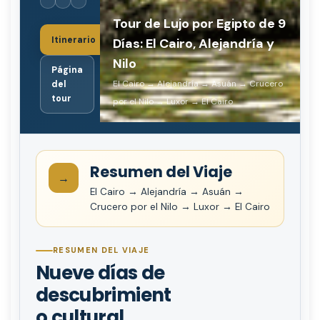
Tour de Lujo por Egipto de 9
Itinerario
Días: El Cairo, Alejandría y
Nilo
Página
El Cairo → Alejandría → Asuán → Crucero
del
tour
por el Nilo → Luxor → El Cairo
Resumen del Viaje
→
El Cairo → Alejandría → Asuán →
Crucero por el Nilo → Luxor → El Cairo
RESUMEN DEL VIAJE
Nueve días de
descubrimient
o cultural