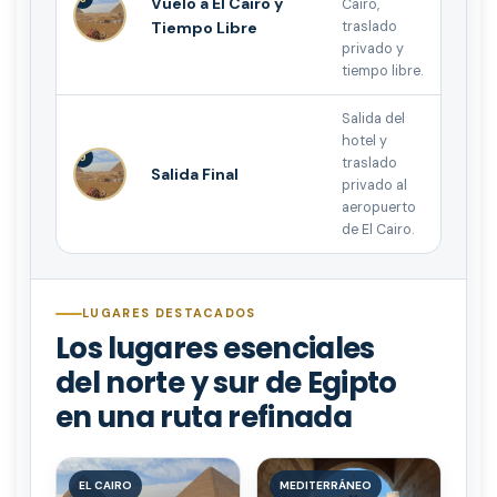
Vuelo a El Cairo y
Cairo,
Tiempo Libre
traslado
privado y
tiempo libre.
Salida del
hotel y
9
traslado
Salida Final
privado al
aeropuerto
de El Cairo.
LUGARES DESTACADOS
Los lugares esenciales
del norte y sur de Egipto
en una ruta refinada
EL CAIRO
MEDITERRÁNEO