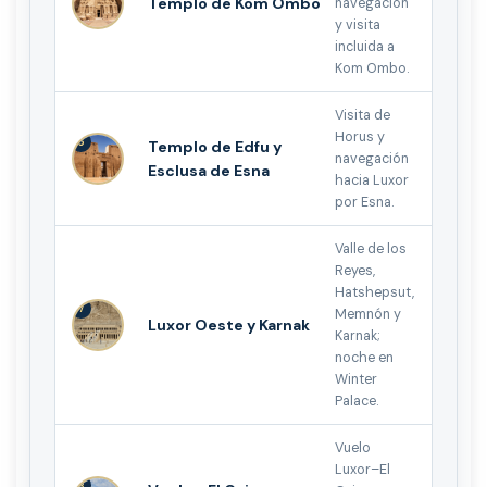
Templo de Kom Ombo
navegación
y visita
incluida a
Kom Ombo.
Visita de
Horus y
6
Templo de Edfu y
navegación
Esclusa de Esna
hacia Luxor
por Esna.
Valle de los
Reyes,
Hatshepsut,
7
Memnón y
Luxor Oeste y Karnak
Karnak;
noche en
Winter
Palace.
Vuelo
Luxor–El
8