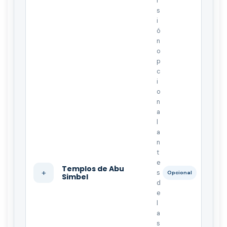
r
s
i
ó
n
o
p
c
i
o
n
a
l
a
n
t
e
Templos de Abu
+
s
Opcional
Simbel
d
e
l
a
s