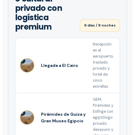
privado con
logística
premium
9 días / 8 noches
Recepción
en el
aeropuerto,
1
traslado
Llegada a El Cairo
privado y
hotel de
cinco
estrellas.
GEM,
Pirámides y
Esfinge con
2
Pirámides de Guiza y
egiptólogo
Gran Museo Egipcio
privado;
desayuno y