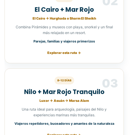
02
El Cairo + Mar Rojo
El Cairo → Hurghada o Sharm El Sheikh
Combina Pirámides y museos con playa, snorkel y un final
más relajado en un resort.
Parejas, familias y viajeros primerizos
Explorar esta ruta →
03
8–12 DÍAS
Nilo + Mar Rojo Tranquilo
Luxor → Asuán → Marsa Alam
Una ruta ideal para arqueología, paisajes del Nilo y
experiencias marinas más tranquilas.
Viajeros repetidores, buceadores y amantes de la naturaleza
Explorar esta ruta →