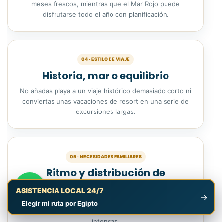
meses frescos, mientras que el Mar Rojo puede
disfrutarse todo el año con planificación.
04 · ESTILO DE VIAJE
Historia, mar o equilibrio
No añadas playa a un viaje histórico demasiado corto ni
conviertas unas vacaciones de resort en una serie de
excursiones largas.
05 · NECESIDADES FAMILIARES
Ritmo y distribución de
habitaciones
ASISTENCIA LOCAL 24/7
→
Las familias deben confirmar habitaciones, duración de
Elegir mi ruta por Egipto
traslados, nivel de natación y número de jornadas
intensas.