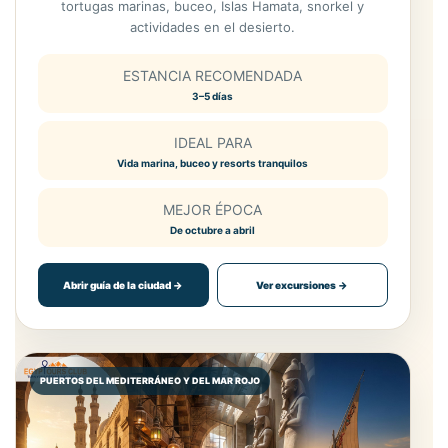
tortugas marinas, buceo, Islas Hamata, snorkel y
actividades en el desierto.
ESTANCIA RECOMENDADA
3–5 días
IDEAL PARA
Vida marina, buceo y resorts tranquilos
MEJOR ÉPOCA
De octubre a abril
Abrir guía de la ciudad →
Ver excursiones →
PUERTOS DEL MEDITERRÁNEO Y DEL MAR ROJO