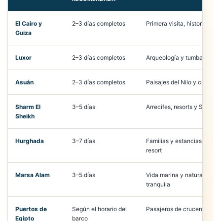
El Cairo y
2–3 días completos
Primera visita, historia y m
Guiza
Luxor
2–3 días completos
Arqueología y tumbas real
Asuán
2–3 días completos
Paisajes del Nilo y cultura
Sharm El
3–5 días
Arrecifes, resorts y Sinaí
Sheikh
Hurghada
3–7 días
Familias y estancias flexibl
resort
Marsa Alam
3–5 días
Vida marina y naturaleza
tranquila
Puertos de
Según el horario del
Pasajeros de crucero
Egipto
barco