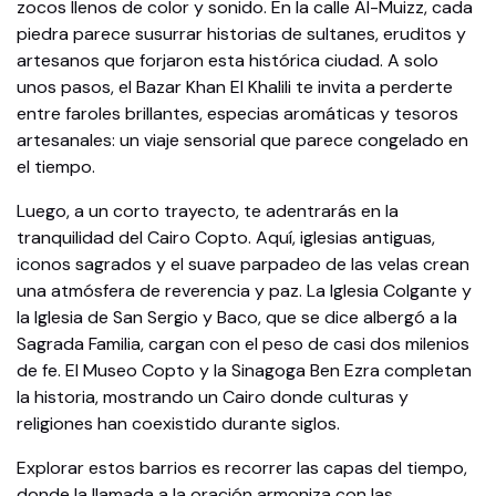
zocos llenos de color y sonido. En la calle Al-Muizz, cada
piedra parece susurrar historias de sultanes, eruditos y
artesanos que forjaron esta histórica ciudad. A solo
unos pasos, el Bazar Khan El Khalili te invita a perderte
entre faroles brillantes, especias aromáticas y tesoros
artesanales: un viaje sensorial que parece congelado en
el tiempo.
Luego, a un corto trayecto, te adentrarás en la
tranquilidad del Cairo Copto. Aquí, iglesias antiguas,
iconos sagrados y el suave parpadeo de las velas crean
una atmósfera de reverencia y paz. La Iglesia Colgante y
la Iglesia de San Sergio y Baco, que se dice albergó a la
Sagrada Familia, cargan con el peso de casi dos milenios
de fe. El Museo Copto y la Sinagoga Ben Ezra completan
la historia, mostrando un Cairo donde culturas y
religiones han coexistido durante siglos.
Explorar estos barrios es recorrer las capas del tiempo,
donde la llamada a la oración armoniza con las