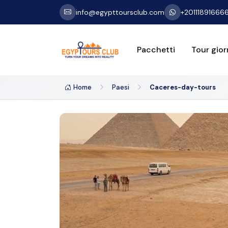
info@egypttoursclub.com
+20111891666
Pacchetti
Tour giorn
Home
Paesi
Caceres-day-tours