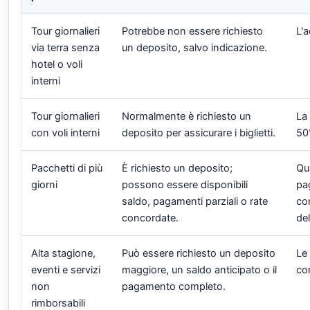
Tour giornalieri
Potrebbe non essere richiesto
L'
via terra senza
un deposito, salvo indicazione.
hotel o voli
interni
Tour giornalieri
Normalmente è richiesto un
La 
con voli interni
deposito per assicurare i biglietti.
50
Pacchetti di più
È richiesto un deposito;
Qu
giorni
possono essere disponibili
pa
saldo, pagamenti parziali o rate
co
concordate.
del
Alta stagione,
Può essere richiesto un deposito
Le
eventi e servizi
maggiore, un saldo anticipato o il
co
non
pagamento completo.
rimborsabili