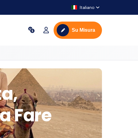
Italiano
Su Misura
ta,
a Fare