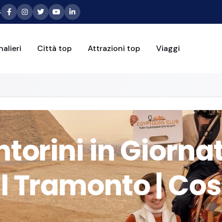
6
alieri
Città top
Attrazioni top
Viaggi
ntorini in Giorna
l Tramonto | Cos