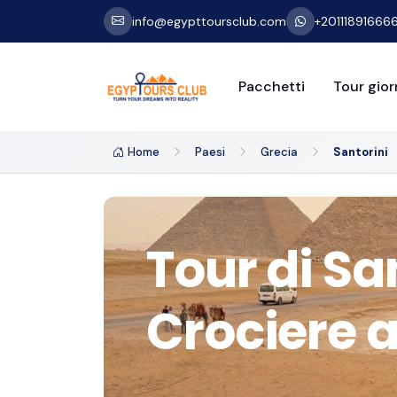
info@egypttoursclub.com
+20111891666
Pacchetti
Tour giorn
Home
Paesi
Grecia
Santorini
Tour di Sa
Crociere a