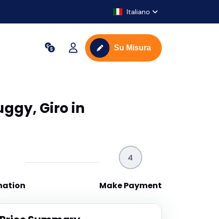
Italiano
Su Misura
ggy, Giro in
4
mation
Make Payment