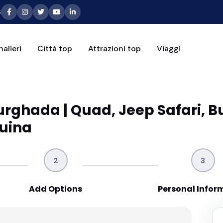
6
alieri
Città top
Attrazioni top
Viaggi
Hurghada | Quad, Jeep Safari, Bu
uina
2
3
Add Options
Personal Infor