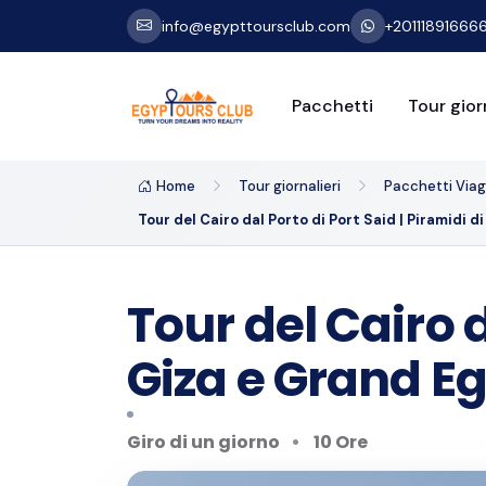
info@egypttoursclub.com
+20111891666
Pacchetti
Tour giorn
Home
Tour giornalieri
Pacchetti Viagg
Tour del Cairo dal Porto di Port Said | Piramidi
Tour del Cairo d
Giza e Grand 
Giro di un giorno
10 Ore