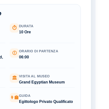
e
DURATA
⏱
10 Ore
ORARIO DI PARTENZA
🕕
d,
06:00
VISITA AL MUSEO
🏛
Grand Egyptian Museum
GUIDA
👨‍🏫
Egittologo Privato Qualificato