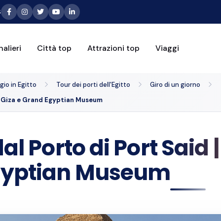
6
alieri
Città top
Attrazioni top
Viaggi
io in Egitto
Tour dei porti dell'Egitto
Giro di un giorno
 di Giza e Grand Egyptian Museum
al Porto di Port Said |
Egyptian Museum