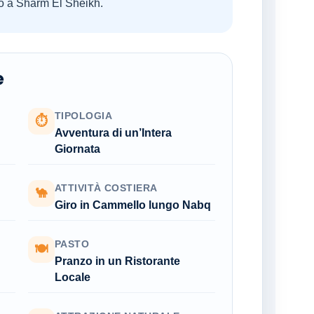
tro a Sharm El Sheikh.
e
TIPOLOGIA
⏱
Avventura di un’Intera
Giornata
ATTIVITÀ COSTIERA
🐪
Giro in Cammello lungo Nabq
PASTO
🍽
Pranzo in un Ristorante
Locale