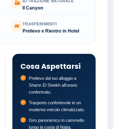
ATTRAZIONE NATURALE
🏜
Il Canyon
TRASFERIMENTI
🚐
Prelievo e Rientro in Hotel
Cosa Aspettarsi
Prelievo dal tuo alloggio a
Sharm El Sheikh all’orario
confermato.
Trasporto confortevole in un
moderno veicolo climatizzato.
Giro panoramico in cammello
lungo la costa di Nabq.