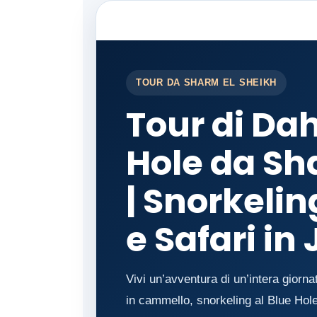
TOUR DA SHARM EL SHEIKH
Tour di Da
Hole da Sh
| Snorkeli
e Safari in
Vivi un’avventura di un’intera gior
in cammello, snorkeling al Blue Hole