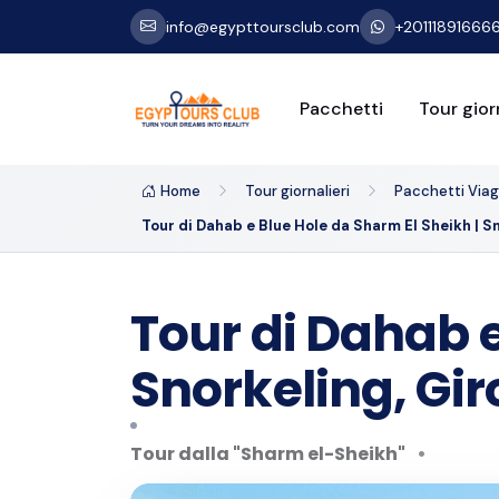
info@egypttoursclub.com
+20111891666
Pacchetti
Tour giorn
Home
Tour giornalieri
Pacchetti Viagg
Tour di Dahab e Blue Hole da Sharm El Sheikh | Sn
Tour di Dahab e
Snorkeling, Gir
Tour dalla "Sharm el-Sheikh"