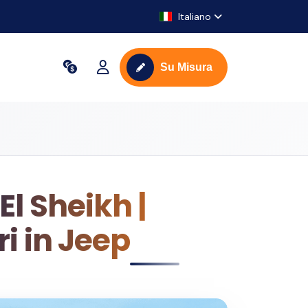
Italiano
Su Misura
l Sheikh |
i in Jeep