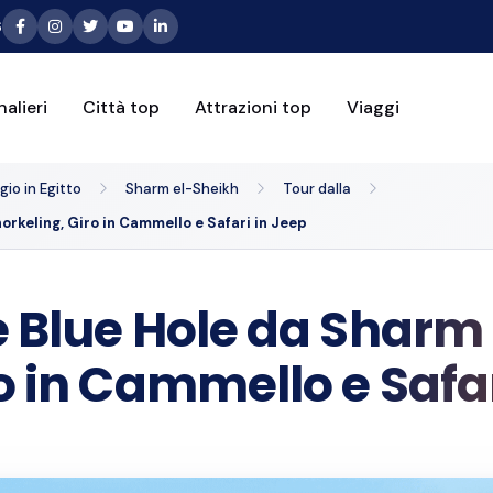
6
alieri
Città top
Attrazioni top
Viaggi
io in Egitto
Sharm el-Sheikh
Tour dalla
orkeling, Giro in Cammello e Safari in Jeep
 Blue Hole da Sharm E
o in Cammello e Safar