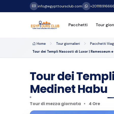
info@egypttoursclub.com
+20111891666
Pacchetti
Tour giorn
Home
Tour giornalieri
Pacchetti Viagg
Tour dei Templi Nascosti di Luxor | Ramesseum 
Tour dei Templ
Medinet Habu
Tour di mezza giornata
4 Ore