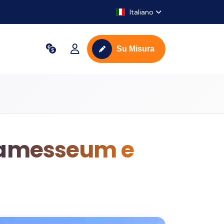
Italiano
Su Misura
| Ramesseum e