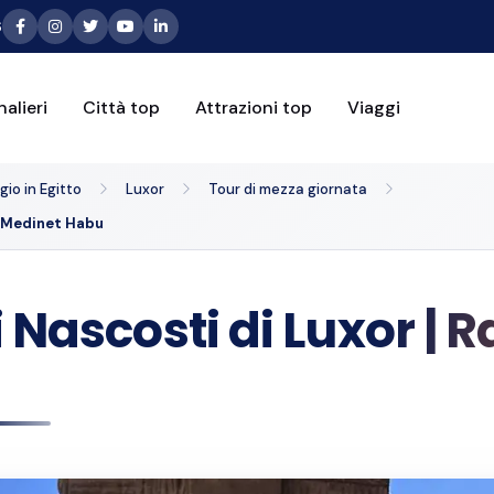
6
alieri
Città top
Attrazioni top
Viaggi
io in Egitto
Luxor
Tour di mezza giornata
e Medinet Habu
i Nascosti di Luxor 