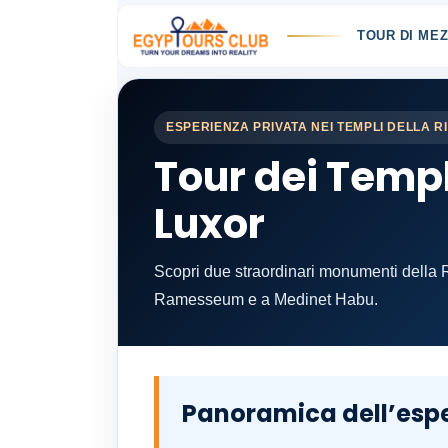
TOUR DI MEZ
ESPERIENZA PRIVATA NEI TEMPLI DELLA R
Tour dei Templ
Luxor
Scopri due straordinari monumenti della Ri
Ramesseum e a Medinet Habu.
Panoramica dell’esp