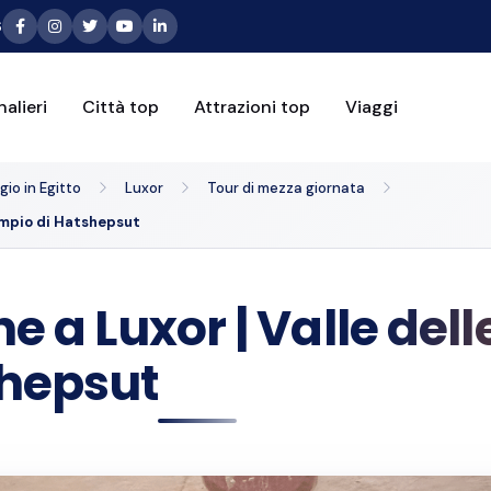
6
alieri
Città top
Attrazioni top
Viaggi
io in Egitto
Luxor
Tour di mezza giornata
Tempio di Hatshepsut
e a Luxor | Valle dell
shepsut