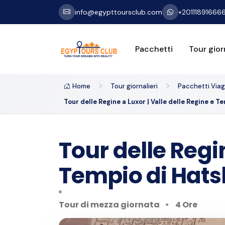
info@egypttoursclub.com
+20111891666
Pacchetti
Tour giorn
Home
Tour giornalieri
Pacchetti Viagg
Tour delle Regine a Luxor | Valle delle Regine e 
Tour delle Regin
Tempio di Hat
Tour di mezza giornata
4 Ore