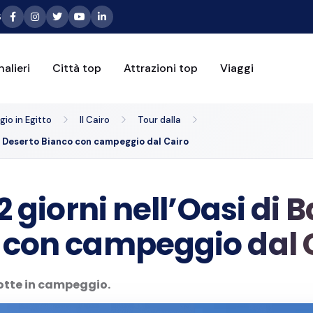
6
alieri
Città top
Attrazioni top
Viaggi
io in Egitto
Il Cairo
Tour dalla
nel Deserto Bianco con campeggio dal Cairo
2 giorni nell’Oasi di 
 con campeggio dal 
notte in campeggio.