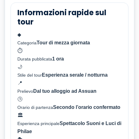
Informazioni rapide sul
tour
◆
Tour di mezza giornata
Categoria
⏱
1 ora
Durata pubblicata
🌙
Esperienza serale / notturna
Stile del tour
📍
Dal tuo alloggio ad Assuan
Prelievo
🕒
Secondo l’orario confermato
Orario di partenza
🏛
Spettacolo Suoni e Luci di
Esperienza principale
Philae