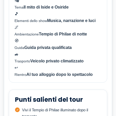
🎭
Il mito di Iside e Osiride
Tema
🎵
Musica, narrazione e luci
Elementi dello show
🌌
Tempio di Philae di notte
Ambientazione
🧭
Guida privata qualificata
Guida
🚙
Veicolo privato climatizzato
Trasporto
↩
Al tuo alloggio dopo lo spettacolo
Rientro
Punti salienti del tour
Vivi il Tempio di Philae illuminato dopo il