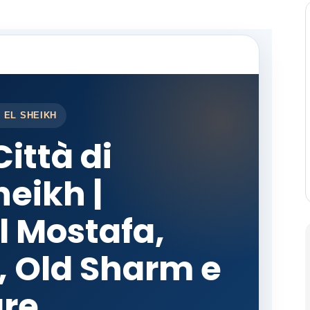
 EL SHEIKH
Città di
heikh |
 Mostafa,
, Old Sharm e
re