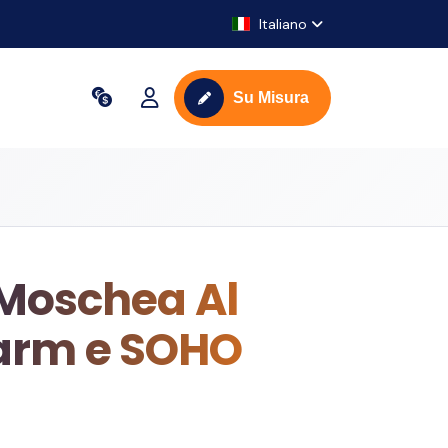
Italiano
Su Misura
| Moschea Al
harm e SOHO