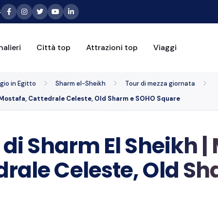
6
alieri
Città top
Attrazioni top
Viaggi
io in Egitto
Sharm el-Sheikh
Tour di mezza giornata
Al Mostafa, Cattedrale Celeste, Old Sharm e SOHO Square
à di Sharm El Sheikh 
drale Celeste, Old S