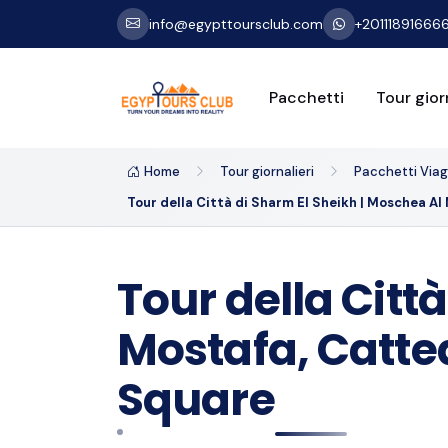
info@egypttoursclub.com
+20111891666
Pacchetti
Tour giorn
Home
Tour giornalieri
Pacchetti Viagg
Tour della Città di Sharm El Sheikh | Moschea 
Tour della Citt
Mostafa, Catte
Square