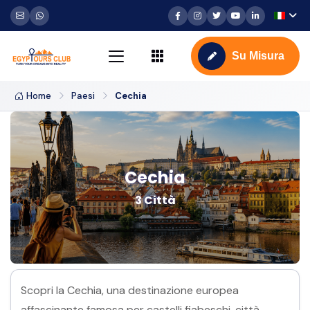
Su Misura
Home
Paesi
Cechia
Cechia
3 Città
Scopri la Cechia, una destinazione europea
affascinante famosa per castelli fiabeschi, città