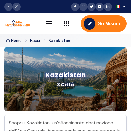
Su Misura
Home
Paesi
Kazakistan
Kazakistan
3 Città
Scopri il Kazakistan, un’affascinante destinazione
dell’Asia Centrale, famosa per le sue vaste steppe, le