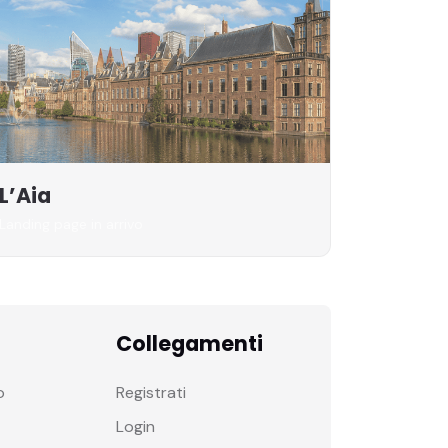
L’Aia
Landing page in arrivo
Collegamenti
o
Registrati
Login