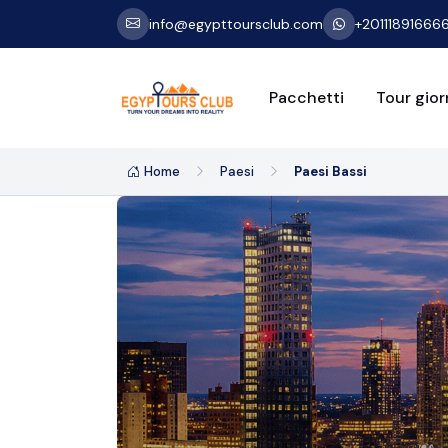
info@egypttoursclub.com
+20111891666
Pacchetti
Tour giorn
Home
Paesi
Paesi Bassi