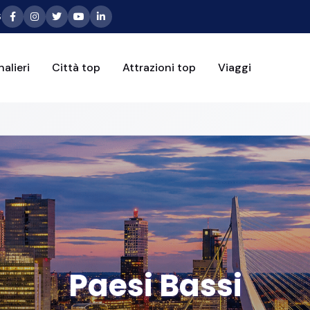
6
alieri
Città top
Attrazioni top
Viaggi
Paesi Bassi