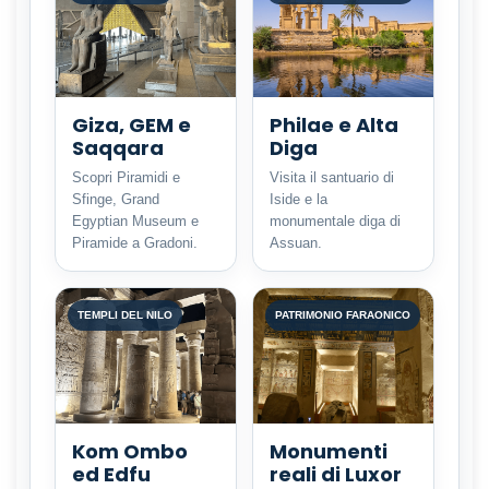
Giza, GEM e
Philae e Alta
Saqqara
Diga
Scopri Piramidi e
Visita il santuario di
Sfinge, Grand
Iside e la
Egyptian Museum e
monumentale diga di
Piramide a Gradoni.
Assuan.
TEMPLI DEL NILO
PATRIMONIO FARAONICO
Kom Ombo
Monumenti
ed Edfu
reali di Luxor