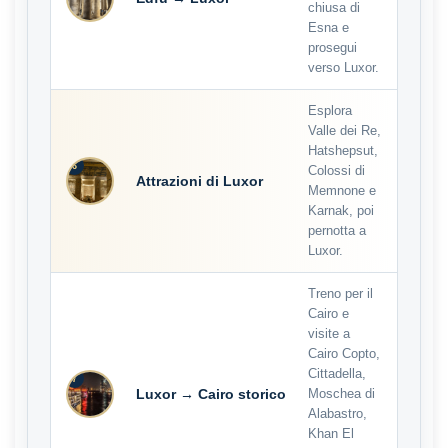
chiusa di
Esna e
prosegui
verso Luxor.
Esplora
Valle dei Re,
Hatshepsut,
6
Colossi di
Attrazioni di Luxor
Memnone e
Karnak, poi
pernotta a
Luxor.
Treno per il
Cairo e
visite a
Cairo Copto,
Cittadella,
7
Luxor → Cairo storico
Moschea di
Alabastro,
Khan El