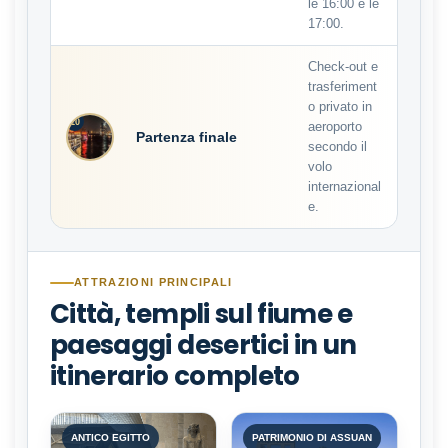
le 16:00 e le
17:00.
Check-out e
trasferiment
o privato in
10
aeroporto
Partenza finale
secondo il
volo
internazional
e.
ATTRAZIONI PRINCIPALI
Città, templi sul fiume e
paesaggi desertici in un
itinerario completo
ANTICO EGITTO
PATRIMONIO DI ASSUAN