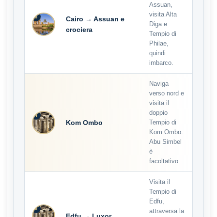
Assuan,
visita Alta
3
Cairo → Assuan e
Diga e
crociera
Tempio di
Philae,
quindi
imbarco.
Naviga
verso nord e
visita il
doppio
4
Kom Ombo
Tempio di
Kom Ombo.
Abu Simbel
è
facoltativo.
Visita il
Tempio di
Edfu,
5
attraversa la
Edfu → Luxor