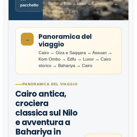
Ombo → Edfu → Luxor → Cairo storico →
pacchetto
Bahariya → Cairo
Panoramica del
→
viaggio
Cairo → Giza e Saqqara → Assuan →
Kom Ombo → Edfu → Luxor → Cairo
storico → Bahariya → Cairo
PANORAMICA DEL VIAGGIO
Cairo antica,
crociera
classica sul Nilo
e avventura a
Bahariya in