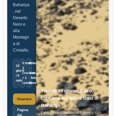
Bahariya
, nel
Deserto
Nero e
alla
Montagn
a di
Cristallo.
5 hotel +
Privato
10
3
·
giorni
crociera
Cultura
/ 9
+ 1
· Nilo ·
notti
campo
Deserto
Tour di 10 giorni: Cairo,
Crociera sul Nilo e Oasi di
Itinerario
Bahariya
Pagina
Cairo → Giza e Saqqara → Assuan → Kom
del