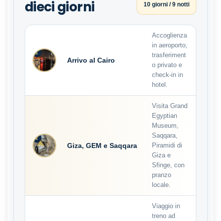
dieci giorni
10 giorni / 9 notti
Accoglienza
in aeroporto,
1
trasferiment
Arrivo al Cairo
o privato e
check-in in
hotel.
Visita Grand
Egyptian
Museum,
Saqqara,
2
Giza, GEM e Saqqara
Piramidi di
Giza e
Sfinge, con
pranzo
locale.
Viaggio in
treno ad