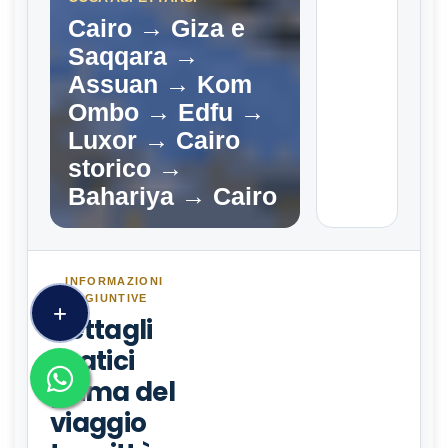
Cairo → Giza e
Saqqara →
Assuan → Kom
Ombo → Edfu →
Luxor → Cairo
storico →
Bahariya → Cairo
INFORMAZIONI
AGGIUNTIVE
Dettagli
pratici
prima del
viaggio