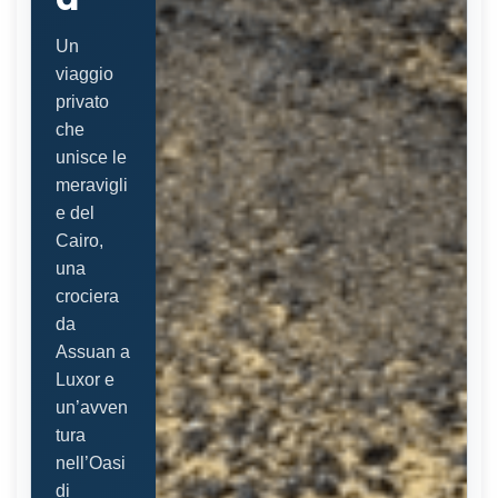
Un
viaggio
privato
che
unisce le
meravigli
e del
Cairo,
una
crociera
da
Assuan a
Luxor e
un’avven
tura
nell’Oasi
di