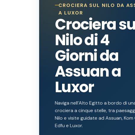
CROCIERA SUL NILO DA A
A LUXOR
Crociera su
Nilo di 4
Giorni da
Assuan a
Luxor
Naviga nell’Alto Egitto a bordo di un
crociera a cinque stelle, tra paesagg
Nilo e visite guidate ad Assuan, Ko
Edfu e Luxor.