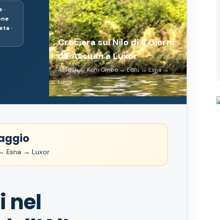
e ·
one
ta ·
Crociera sul Nilo di 4 Giorni
da Assuan a Luxor
Assuan → Kom Ombo → Edfu → Esna →
Luxor
aggio
 Esna → Luxor
i nel