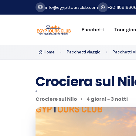
info@egypttoursclub.com
+20111891666
Pacchetti
Tour giorn
Home
Pacchetti viaggio
Pacchetti Vi
Crociera sul Ni
Crociere sul Nilo
4 giorni - 3 notti