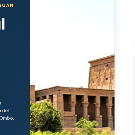
SSUAN
l
a
i del
m Ombo,