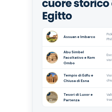
cuore storico 
Egitto
1
Pic
Assuan e Imbarco
Phi
Abu Simbel
2
Esc
Facoltativo e Kom
vis
Ombo
3
Tempio di Edfu e
Vis
Chiusa di Esna
chi
4
Tesori di Luxor e
Val
Partenza
tra