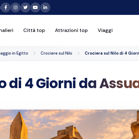
6
alieri
Città top
Attrazioni top
Viaggi
aggio in Egitto
Crociere sul Nilo
Crociera sul Nilo di 4 Gior
lo di 4 Giorni da Assu