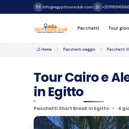
info@egypttoursclub.com
+20111891666
Pacchetti
Tour giorn
Home
Pacchetti viaggio
Pacchetti Vi
Tour Cairo e Al
in Egitto
Pacchetti Short Break in Egitto
4 gi