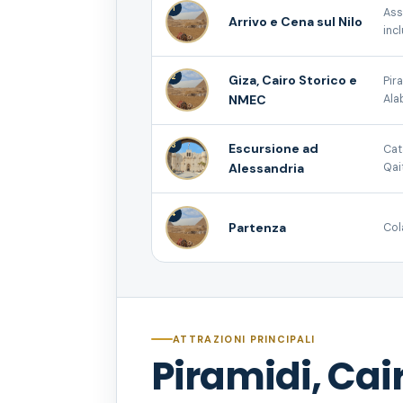
1
Ass
Arrivo e Cena sul Nilo
incl
2
Giza, Cairo Storico e
Pir
NMEC
Ala
3
Escursione ad
Cat
Alessandria
Qai
4
Partenza
Col
ATTRAZIONI PRINCIPALI
Piramidi, Cai