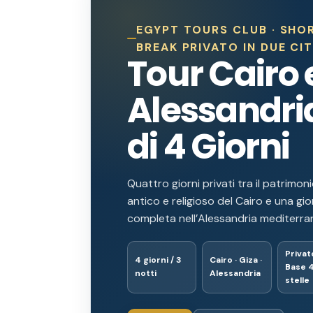
EGYPT TOURS CLUB · SHO
BREAK PRIVATO IN DUE CI
Tour Cairo 
Alessandri
di 4 Giorni
Quattro giorni privati tra il patrimon
antico e religioso del Cairo e una gi
completa nell’Alessandria mediterra
Privato
4 giorni / 3
Cairo · Giza ·
Base 
notti
Alessandria
stelle