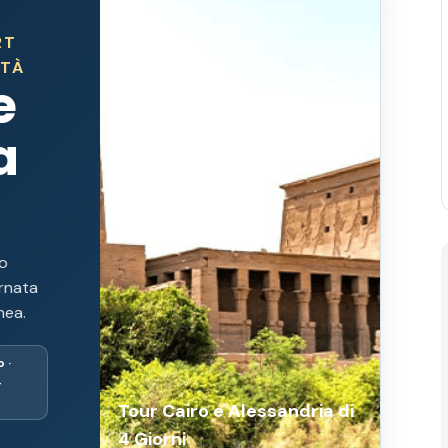
RT
TTÀ
e
a
io
ornata
nea.
 ·
4
Tour Cairo e Alessandria di
4 Giorni