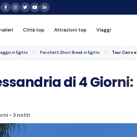
6
alieri
Città top
Attrazioni top
Viaggi
aggio in Egitto
Pacchetti Short Break in Egitto
Tour Cairo e
essandria di 4 Giorni
orni - 3 notti