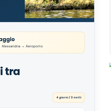
Cairo → Giza e Cairo Storico →
Alessandria → Aeroporto
aggio
→ Alessandria → Aeroporto
i tra
4 giorni / 3 notti