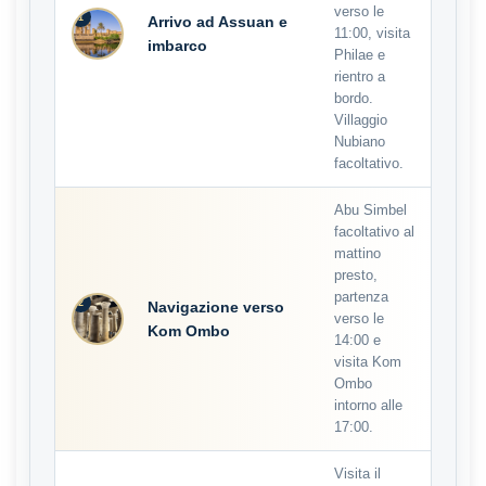
verso le
1
Arrivo ad Assuan e
11:00, visita
imbarco
Philae e
rientro a
bordo.
Villaggio
Nubiano
facoltativo.
Abu Simbel
facoltativo al
mattino
presto,
partenza
2
Navigazione verso
verso le
Kom Ombo
14:00 e
visita Kom
Ombo
intorno alle
17:00.
Visita il