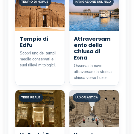
TEMPIO DI HORUS
NAVIGAZIONE SUL NILO
Tempio di
Attraversam
Edfu
ento della
Chiusa di
Scopri uno dei templi
Esna
meglio conservati e i
suoi rilievi mitologici.
Osserva la nave
attraversare la storica
chiusa verso Luxor.
TEBE REALE
LUXOR ANTICA