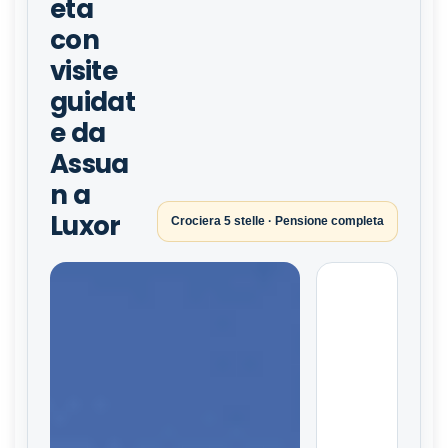
eta
con
visite
guidat
e da
Assua
n a
Luxor
Crociera 5 stelle · Pensione completa