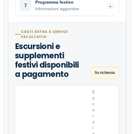
Programma festivo
7
⌄
Informazioni aggiuntive
COSTI EXTRA E SERVIZI
FACOLTATIVI
Escursioni e
supplementi
festivi disponibili
a pagamento
Su richiesta
E
s
c
u
r
s
i