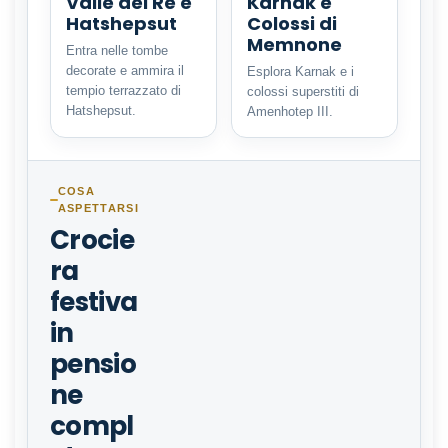
Valle dei Re e
Karnak e
Hatshepsut
Colossi di
Memnone
Entra nelle tombe
decorate e ammira il
Esplora Karnak e i
tempio terrazzato di
colossi superstiti di
Hatshepsut.
Amenhotep III.
COSA
ASPETTARSI
Crocie
ra
festiva
in
pensio
ne
compl