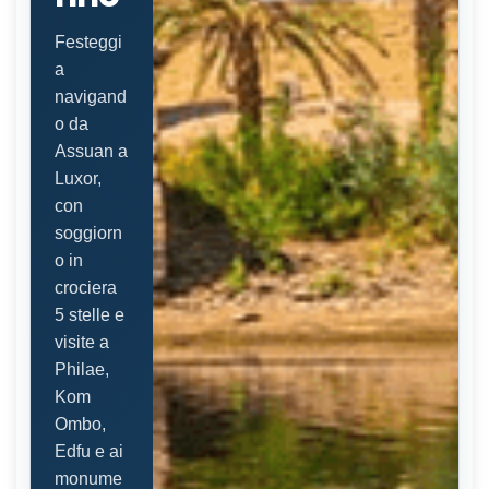
Festeggi
a
navigand
o da
Assuan a
Luxor,
con
soggiorn
o in
crociera
5 stelle e
visite a
Philae,
Kom
Ombo,
Edfu e ai
monume