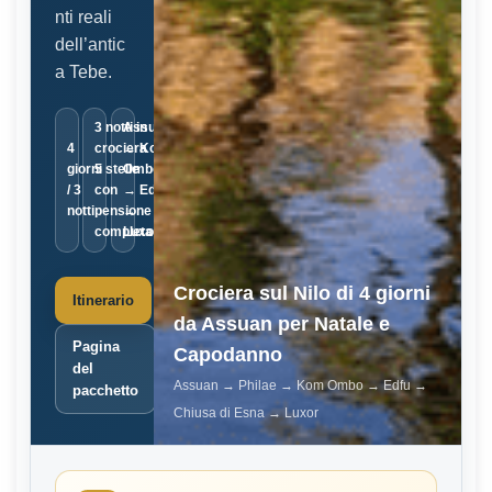
nti reali
dell’antic
a Tebe.
3 notti in
Assuan
4
crociera
→ Kom
giorni
5 stelle
Ombo
/ 3
con
→ Edfu
notti
pensione
→
completa
Luxor
Crociera sul Nilo di 4 giorni
Itinerario
da Assuan per Natale e
Pagina
Capodanno
del
Assuan → Philae → Kom Ombo → Edfu →
pacchetto
Chiusa di Esna → Luxor