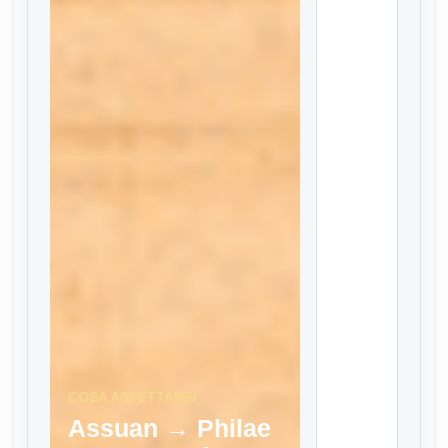
COSA ASPETTARSI
Assuan → Philae