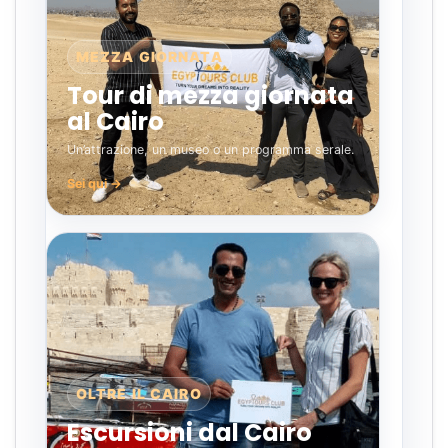
MEZZA GIORNATA
Tour di mezza giornata
al Cairo
Un’attrazione, un museo o un programma serale.
Sei qui →
OLTRE IL CAIRO
Escursioni dal Cairo