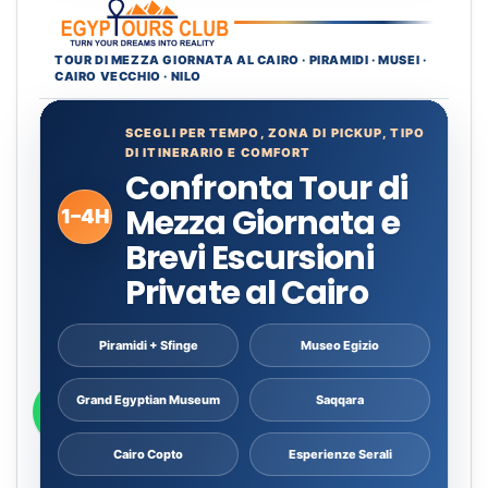
TOUR DI MEZZA GIORNATA AL CAIRO · PIRAMIDI · MUSEI ·
CAIRO VECCHIO · NILO
SCEGLI PER TEMPO, ZONA DI PICKUP, TIPO
DI ITINERARIO E COMFORT
Confronta Tour di
Mezza Giornata e
1–4H
Brevi Escursioni
Private al Cairo
Piramidi + Sfinge
Museo Egizio
Grand Egyptian Museum
Saqqara
Cairo Copto
Esperienze Serali