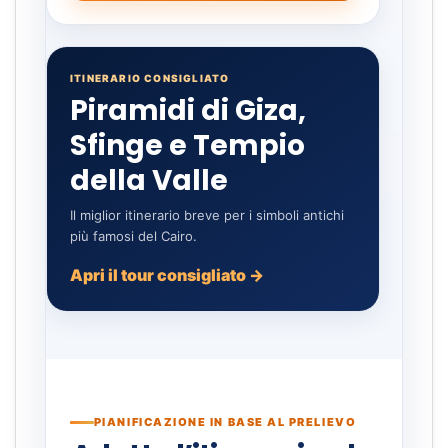
ITINERARIO CONSIGLIATO
Piramidi di Giza,
Sfinge e Tempio
della Valle
Il miglior itinerario breve per i simboli antichi
più famosi del Cairo.
Apri il tour consigliato →
PIANIFICAZIONE IN BASE AL PRELIEVO