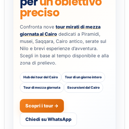
per
un obiettivo
preciso
Confronta nove
tour mirati di mezza
giornata al Cairo
dedicati a Piramidi,
musei, Saqqara, Cairo antico, serate sul
Nilo e brevi esperienze d’avventura.
Scegli in base al tempo disponibile e alla
zona di prelievo.
Hub dei tour del Cairo
Tour di un giorno intero
Tour di mezza giornata
Escursioni dal Cairo
Scopri i tour →
Chiedi su WhatsApp