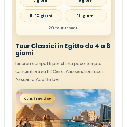
7 giorni
8 giorni
9–10 giorni
11+ giorni
20 tour trovati
Tour Classici in Egitto da 4 a 6
giorni
Itinerari compatti per chi ha poco tempo,
concentrati su Il Il Cairo, Alessandria, Luxor,
Assuan o Abu Simbel.
Icons in no time