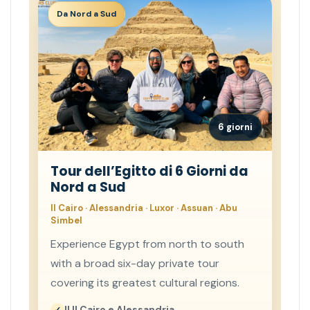
Da Nord a Sud
6 giorni
Tour dell’Egitto di 6 Giorni da
Nord a Sud
Il Cairo · Alessandria · Luxor · Assuan · Abu
Simbel
Experience Egypt from north to south
with a broad six-day private tour
covering its greatest cultural regions.
Il Il Cairo e Alessandria.