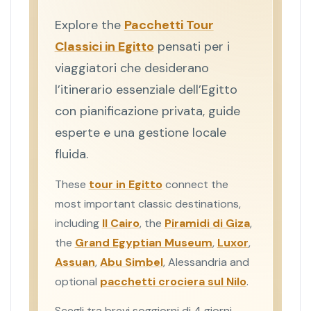
Explore the
Pacchetti Tour
Classici in Egitto
pensati per i
viaggiatori che desiderano
l’itinerario essenziale dell’Egitto
con pianificazione privata, guide
esperte e una gestione locale
fluida.
These
tour in Egitto
connect the
most important classic destinations,
including
Il Cairo
, the
Piramidi di Giza
,
the
Grand Egyptian Museum
,
Luxor
,
Assuan
,
Abu Simbel
, Alessandria and
optional
pacchetti crociera sul Nilo
.
Scegli tra brevi soggiorni di 4 giorni,