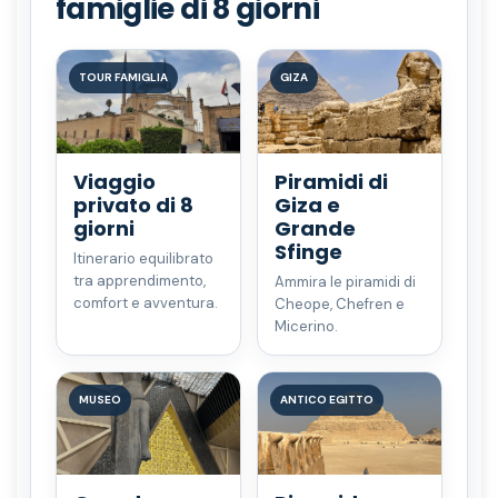
famiglie di 8 giorni
TOUR FAMIGLIA
GIZA
Viaggio
Piramidi di
privato di 8
Giza e
giorni
Grande
Sfinge
Itinerario equilibrato
tra apprendimento,
Ammira le piramidi di
comfort e avventura.
Cheope, Chefren e
Micerino.
MUSEO
ANTICO EGITTO