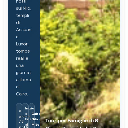
notti
sul Nilo,
templi
di
Assuan
e
Luxor,
tombe
reali e
una
giornat
a libera
al
Cairo.
Inizio
8
e
Cairo ·
giorni
fine
Nilo ·
Tour per Famiglie di 8
/ 7
al
Mitologia
notti