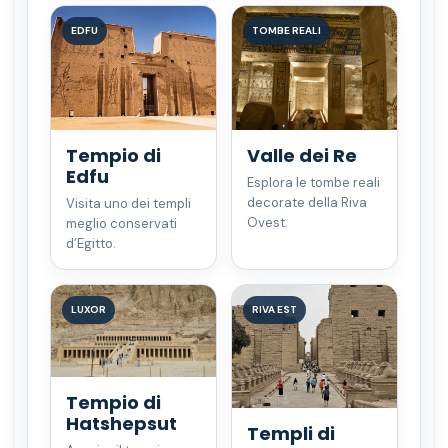
EDFU
TOMBE REALI
Tempio di
Valle dei Re
Edfu
Esplora le tombe reali
decorate della Riva
Visita uno dei templi
Ovest.
meglio conservati
d’Egitto.
LUXOR
RIVA EST
Tempio di
Hatshepsut
Templi di