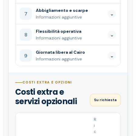
Abbigliamento e scarpe
7
⌄
Informazioni aggiuntive
Flessibilità operativa
8
⌄
Informazioni aggiuntive
Giornata libera al Cairo
9
⌄
Informazioni aggiuntive
COSTI EXTRA E OPZIONI
Costi extra e
servizi opzionali
Su richiesta
R
i
c