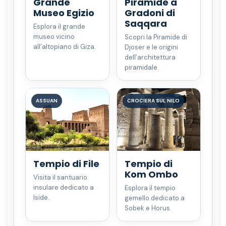
Grande
Piramide a
Museo Egizio
Gradoni di
Saqqara
Esplora il grande
museo vicino
Scopri la Piramide di
all’altopiano di Giza.
Djoser e le origini
dell’architettura
piramidale.
ASSUAN
CROCIERA SUL NILO
Tempio di File
Tempio di
Kom Ombo
Visita il santuario
insulare dedicato a
Esplora il tempio
Iside.
gemello dedicato a
Sobek e Horus.