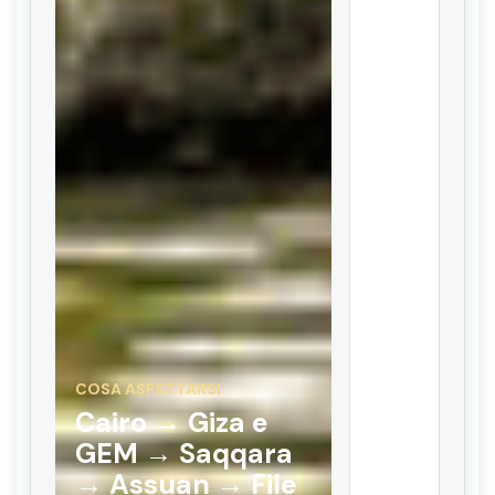
COSA ASPETTARSI
Cairo → Giza e
GEM → Saqqara
→ Assuan → File