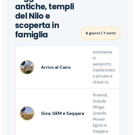
antiche, templi
del Nilo e
scoperta in
famiglia
8 giorni / 7 notti
Assistenza
in
1
aeroporto,
Arrivo al Cairo
trasferiment
o privato e
check-in.
Piramidi,
Grande
Sfinge,
2
Giza, GEM e Saqqara
Grande
Museo
Egizio e
Saqqara.