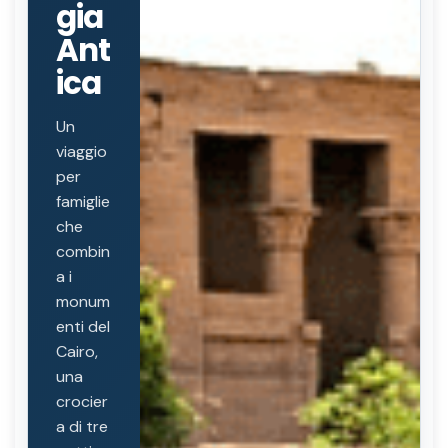
gia
Ant
ica
Un
viaggio
per
famiglie
che
combin
a i
monum
enti del
Cairo,
una
crocier
a di tre