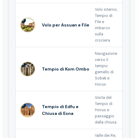
Volo interno,
Tempio di
3
File e
Volo per Assuan e File
imbarco
sulla
crociera.
Navigazione
verso il
4
tempio
Tempio di Kom Ombo
gemello di
Sobek e
Horus.
Visita del
Tempio di
5
Tempio di Edfu e
Horus e
Chiusa di Esna
passaggio
della chiusa.
Valle dei Re,