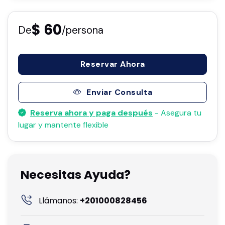
$ 60
De
/persona
Reservar Ahora
Enviar Consulta
Reserva ahora y paga después
- Asegura tu
lugar y mantente flexible
Necesitas Ayuda?
Llámanos:
+201000828456