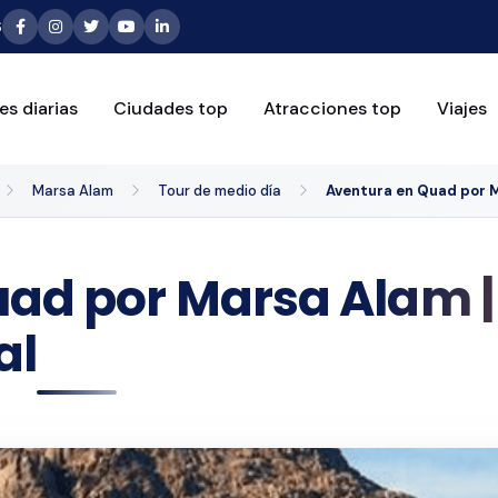
6
es diarias
Ciudades top
Atracciones top
Viajes
Marsa Alam
Tour de medio día
Aventura en Quad por Ma
ad por Marsa Alam | S
al