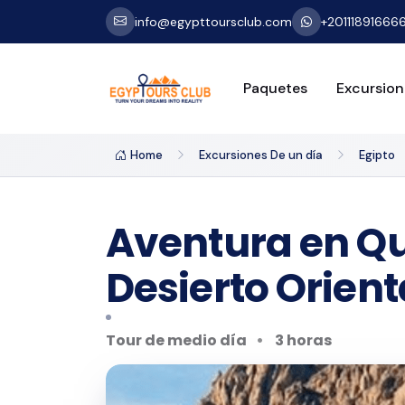
info@egypttoursclub.com
+20111891666
Paquetes
Excursion
Home
Excursiones De un día
Egipto
Aventura en Qu
Desierto Orient
Tour de medio día
3 horas