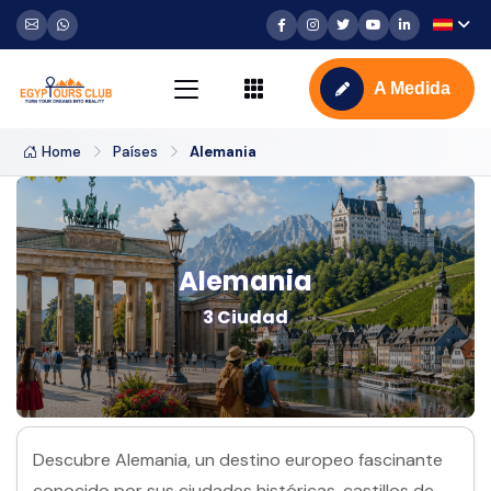
A Medida
Home
Países
Alemania
Alemania
3 Ciudad
Descubre Alemania, un destino europeo fascinante
conocido por sus ciudades históricas, castillos de