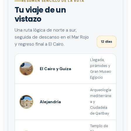
RESUMEN SENCILLO DE LA RUTA
Tu viaje de un
vistazo
Una ruta lógica de norte a sur,
seguida de descanso en el Mar Rojo
12 días
y regreso final a El Cairo.
Llegada,
1
pirámides y
El Cairo y Guiza
Gran Museo
Egipcio
Arqueología
mediterráne
2
Alejandría
a y
Ciudadela
de Qaitbay
Templo de