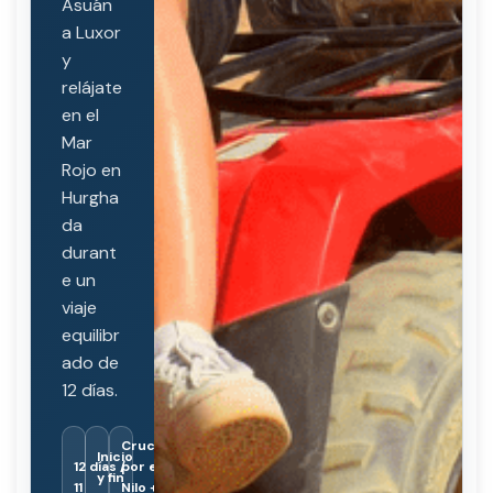
Asuán
a Luxor
y
relájate
en el
Mar
Rojo en
Hurgha
da
durant
e un
viaje
equilibr
ado de
12 días.
Crucero
Inicio
12 días /
por el
y fin
11
Nilo +