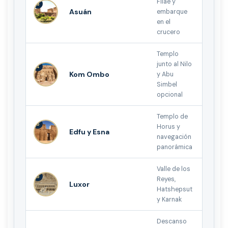
Filae y
3
Asuán
embarque
en el
crucero
Templo
junto al Nilo
4
Kom Ombo
y Abu
Simbel
opcional
Templo de
5
Horus y
Edfu y Esna
navegación
panorámica
Valle de los
6
Reyes,
Luxor
Hatshepsut
y Karnak
Descanso