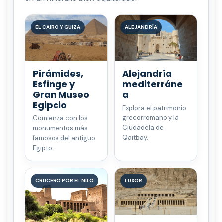
EL CAIRO Y GUIZA
ALEJANDRÍA
Pirámides,
Alejandría
Esfinge y
mediterráne
Gran Museo
a
Egipcio
Explora el patrimonio
grecorromano y la
Comienza con los
Ciudadela de
monumentos más
Qaitbay.
famosos del antiguo
Egipto.
CRUCERO POR EL NILO
LUXOR