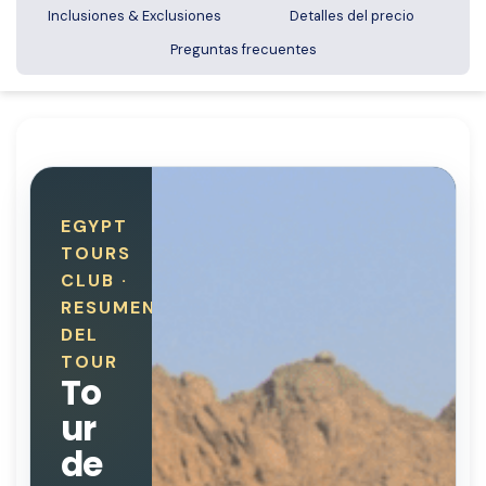
Inclusiones & Exclusiones
Detalles del precio
Preguntas frecuentes
EGYPT
TOURS
CLUB ·
RESUMEN
DEL
TOUR
To
ur
de