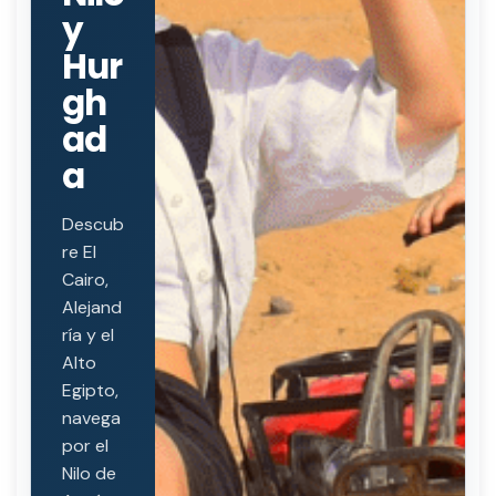
y
Hur
gh
ad
a
Descub
re El
Cairo,
Alejand
ría y el
Alto
Egipto,
navega
por el
Nilo de