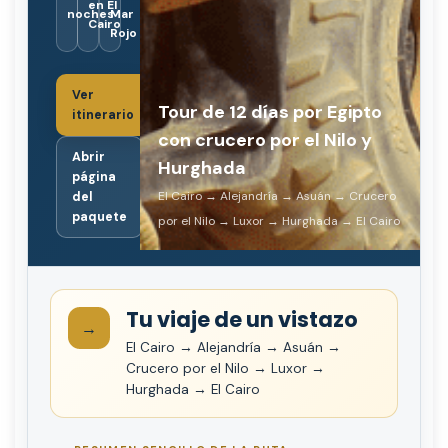
en El
noches
Mar
Cairo
Rojo
Ver
Tour de 12 días por Egipto
itinerario
con crucero por el Nilo y
Abrir
Hurghada
página
El Cairo → Alejandría → Asuán → Crucero
del
paquete
por el Nilo → Luxor → Hurghada → El Cairo
Tu viaje de un vistazo
→
El Cairo → Alejandría → Asuán →
Crucero por el Nilo → Luxor →
Hurghada → El Cairo