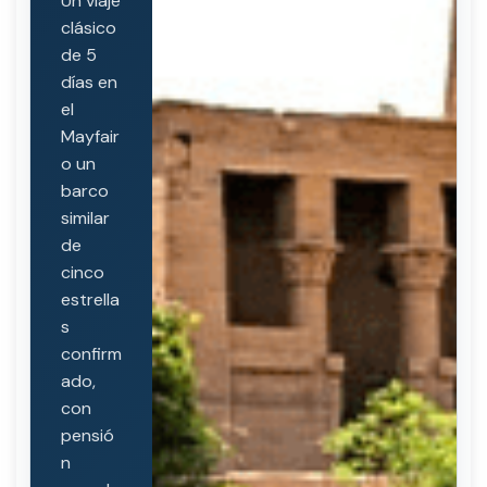
Un viaje
clásico
de 5
días en
el
Mayfair
o un
barco
similar
de
cinco
estrella
s
confirm
ado,
con
pensió
n