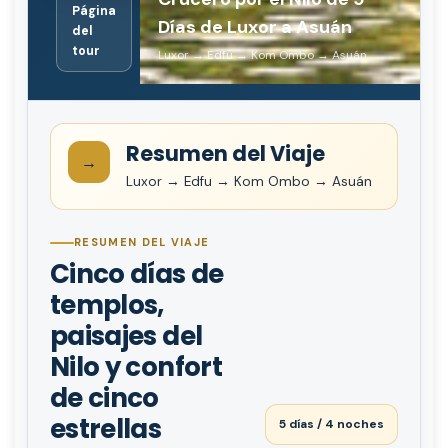
Página
Días de Luxor a Asuán
del
tour
Luxor → Edfu → Kom Ombo → Asuán
Resumen del Viaje
→
Luxor → Edfu → Kom Ombo → Asuán
RESUMEN DEL VIAJE
Cinco días de
templos,
paisajes del
Nilo y confort
de cinco
estrellas
5 días / 4 noches