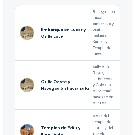
Recogida en
Luxor,
embarque y
1
Embarque en Luxor y
visitas
Orilla Este
incluidas a
Karnak y
Templo de
Luxor.
Valle de los
Reyes,
Hatshepsut
2
Orilla Oeste y
y Colosos
Navegación hacia Edfu
de Memnón;
navegación
por Esna.
Visita del
Templo de
3
Templos de Edfu y
Horus y del
Kom Ombo
templo