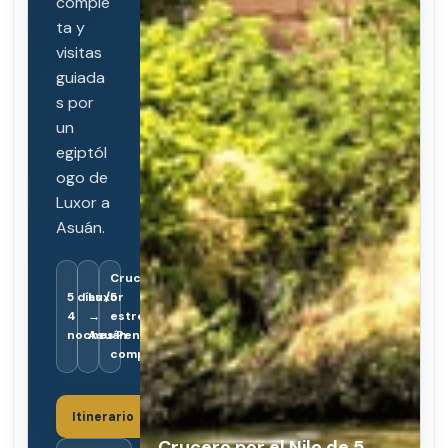
comple
ta y
visitas
guiada
s por
un
egiptól
ogo de
Luxor a
Asuán.
Crucero
5 días /
Luxor
5
4
→
estrellas
noches
Asuán
· Pensión
completa
Itinerario
Crucero por el Nilo de 5