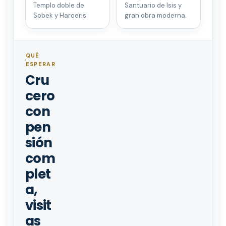
Templo doble de
Santuario de Isis y
Sobek y Haroeris.
gran obra moderna.
QUÉ
ESPERAR
Cru
cero
con
pen
sión
com
plet
a,
visit
as