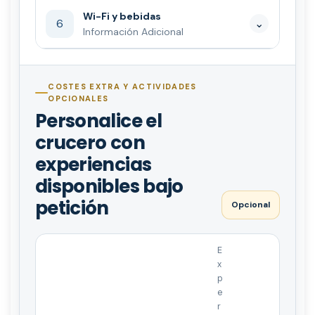
Wi-Fi y bebidas
6
⌄
Información Adicional
COSTES EXTRA Y ACTIVIDADES
OPCIONALES
Personalice el
crucero con
experiencias
disponibles bajo
petición
Opcional
E
x
p
e
r