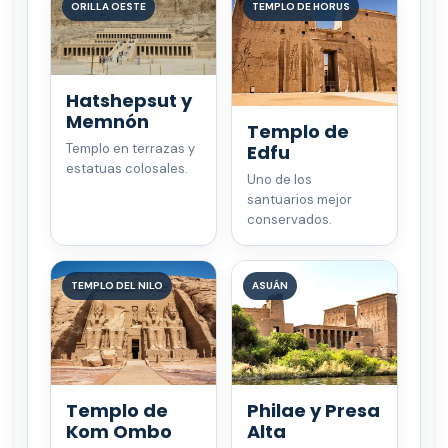
ORILLA OESTE
TEMPLO DE HORUS
Hatshepsut y
Memnón
Templo de
Edfu
Templo en terrazas y
estatuas colosales.
Uno de los
santuarios mejor
conservados.
TEMPLO DEL NILO
ASUÁN
Templo de
Philae y Presa
Kom Ombo
Alta