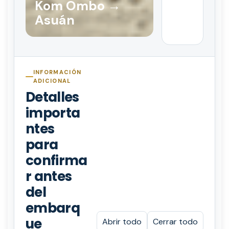
Kom Ombo →
Asuán
INFORMACIÓN
ADICIONAL
Detalles
importa
ntes
para
confirma
r antes
del
embarq
ue
Abrir todo
Cerrar todo