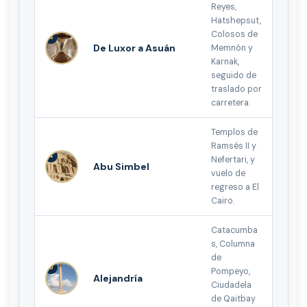
Reyes,
Hatshepsut,
Colosos de
3
De Luxor a Asuán
Memnón y
Karnak,
seguido de
traslado por
carretera.
Templos de
Ramsés II y
4
Nefertari, y
Abu Simbel
vuelo de
regreso a El
Cairo.
Catacumba
s, Columna
de
5
Pompeyo,
Alejandría
Ciudadela
de Qaitbay