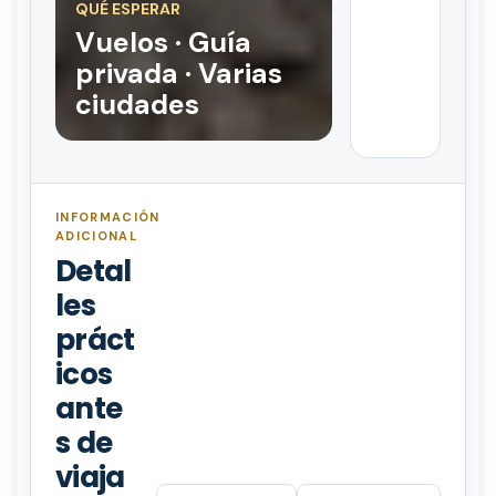
QUÉ ESPERAR
Vuelos · Guía
privada · Varias
ciudades
INFORMACIÓN
ADICIONAL
Detal
les
práct
icos
ante
s de
viaja