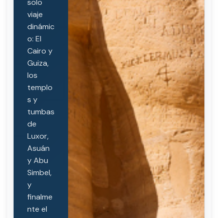
solo
viaje
dinámic
o: El
Cairo y
Guiza,
los
templo
s y
tumbas
de
Luxor,
Asuán
y Abu
Simbel,
y
finalme
nte el