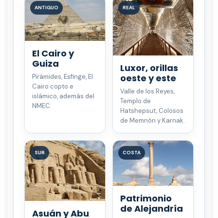
ANTIGUO
REAL
El Cairo y
Guiza
Luxor, orillas
oeste y este
Pirámides, Esfinge, El
Cairo copto e
Valle de los Reyes,
islámico, además del
Templo de
NMEC.
Hatshepsut, Colosos
de Memnón y Karnak.
SUR
COSTA
Patrimonio
de Alejandría
Asuán y Abu