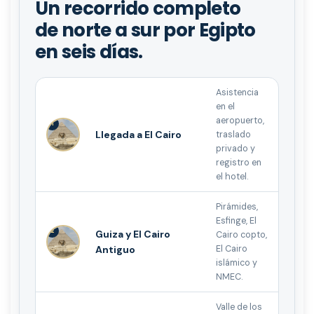
Un recorrido completo
de norte a sur por Egipto
en seis días.
Asistencia
en el
aeropuerto,
1
Llegada a El Cairo
traslado
privado y
registro en
el hotel.
Pirámides,
Esfinge, El
2
Guiza y El Cairo
Cairo copto,
Antiguo
El Cairo
islámico y
NMEC.
Valle de los