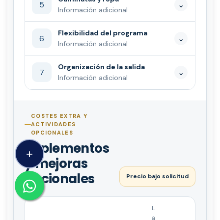
5
⌄
Información adicional
Flexibilidad del programa
6
⌄
Información adicional
Organización de la salida
7
⌄
Información adicional
COSTES EXTRA Y
ACTIVIDADES
OPCIONALES
Suplementos
y mejoras
opcionales
Precio bajo solicitud
L
a