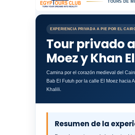
TOURS DE ME
EXPERIENCIA PRIVADA A PIE POR EL CAIR
Tour privado a 
Moez y Khan El 
Camina por el corazón medieval del Cairo
Bab El Futuh por la calle El Moez hacia 
Khalili.
Resumen de la exper