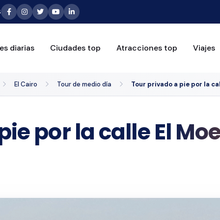
6
es diarias
Ciudades top
Atracciones top
Viajes
El Cairo
Tour de medio día
Tour privado a pie por la cal
ie por la calle El Mo