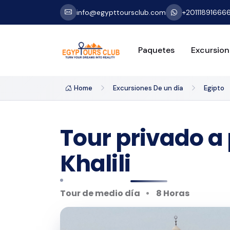
info@egypttoursclub.com
+20111891666
Paquetes
Excursion
Home
Excursiones De un día
Egipto
Tour privado a p
Khalili
Tour de medio día
8 Horas