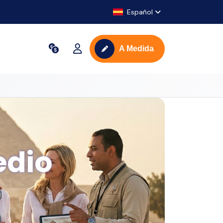
Español
A Medida
edio