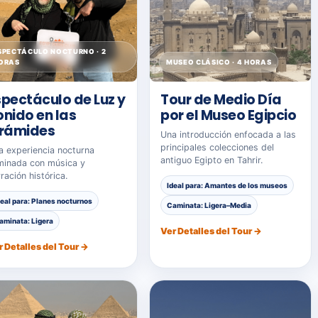
SPECTÁCULO NOCTURNO · 2
ORAS
MUSEO CLÁSICO · 4 HORAS
spectáculo de Luz y
Tour de Medio Día
onido en las
por el Museo Egipcio
irámides
Una introducción enfocada a las
principales colecciones del
a experiencia nocturna
antiguo Egipto en Tahrir.
uminada con música y
ración histórica.
Ideal para: Amantes de los museos
deal para: Planes nocturnos
Caminata: Ligera–Media
aminata: Ligera
Ver Detalles del Tour →
r Detalles del Tour →