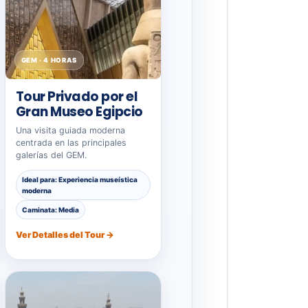
GEM · 4 HORAS
Tour Privado por el
Gran Museo Egipcio
Una visita guiada moderna
centrada en las principales
galerías del GEM.
Ideal para: Experiencia museística
moderna
Caminata: Media
Ver Detalles del Tour →