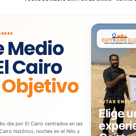
OCADAS
e Medio
El Cairo
 Objetivo
RUTAS ENFOC
Elige u
experie
o día por El Cairo centrados en las
airo histórico, noches en el Nilo y