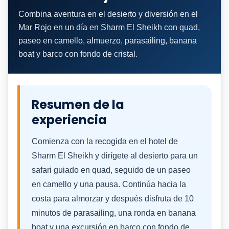
Combina aventura en el desierto y diversión en el
Mar Rojo en un día en Sharm El Sheikh con quad,
paseo en camello, almuerzo, parasailing, banana
boat y barco con fondo de cristal.
Resumen de la
experiencia
Comienza con la recogida en el hotel de
Sharm El Sheikh y dirígete al desierto para un
safari guiado en quad, seguido de un paseo
en camello y una pausa. Continúa hacia la
costa para almorzar y después disfruta de 10
minutos de parasailing, una ronda en banana
boat y una excursión en barco con fondo de