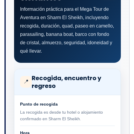
Información práctica para el Mega Tour de
Aventura en Sharm El Sheikh, incluyendo
recogida, duración, quad, paseo en camello,
parasailing, banana boat, barco con fondo
de cristal, almuerzo, seguridad, idoneidad y
qué llevar.
Recogida, encuentro y
📍
regreso
Punto de recogida
La recogida es desde tu hotel o alojamiento
confirmado en Sharm El Sheikh.
Hora