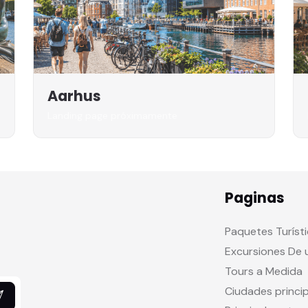
Aarhus
Landing page próximamente
Paginas
Paquetes Turíst
Excursiones De 
Tours a Medida
Ciudades princi