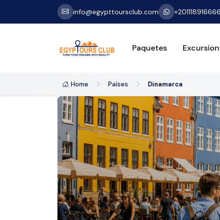
info@egypttoursclub.com
+20111891666
Paquetes
Excursion
Home
Países
Dinamarca