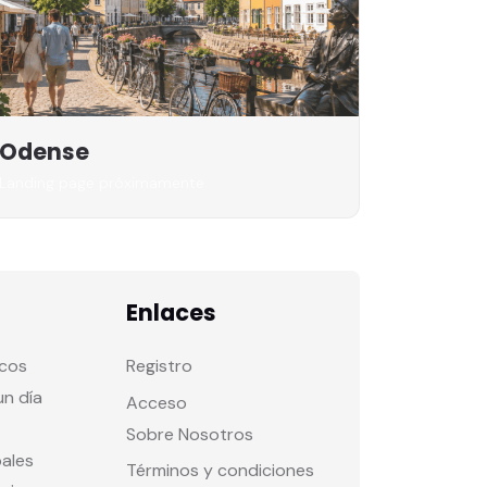
Odense
Landing page próximamente
Enlaces
icos
Registro
un día
Acceso
Sobre Nosotros
pales
Términos y condiciones