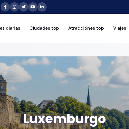
6
es diarias
Ciudades top
Atracciones top
Viajes
Luxemburgo