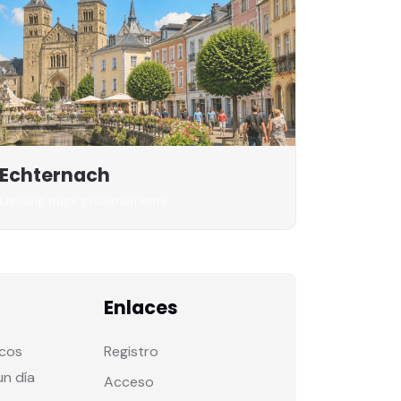
Echternach
Landing page próximamente
Enlaces
icos
Registro
un día
Acceso