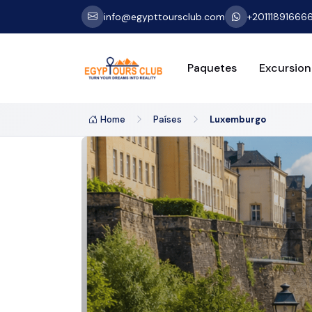
info@egypttoursclub.com
+20111891666
Paquetes
Excursion
Home
Países
Luxemburgo