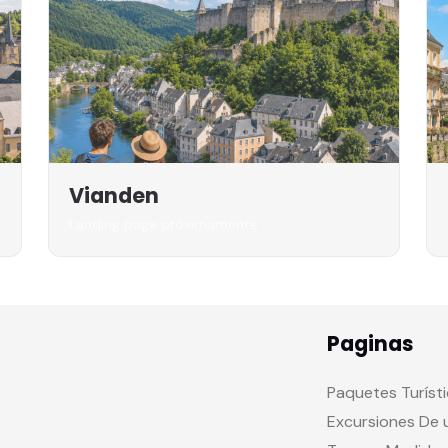
Vianden
Landing page próximamente
Paginas
Paquetes Turíst
Excursiones De 