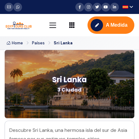
A Medida
Home
Países
Sri Lanka
Sri Lanka
3 Ciudad
Descubre Sri Lanka, una hermosa isla del sur de Asia
famosa por sus antiguos templos, sitios