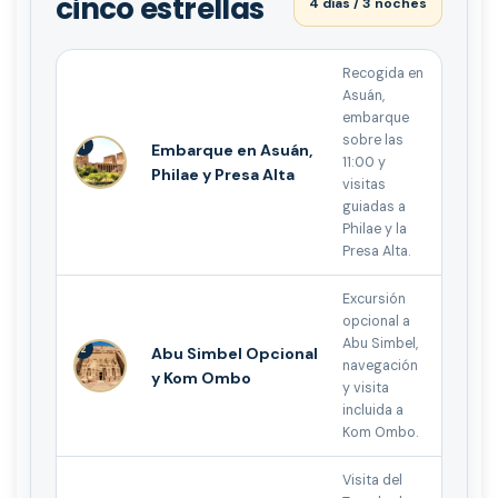
cinco estrellas
4 días / 3 noches
Recogida en
Asuán,
embarque
sobre las
1
Embarque en Asuán,
11:00 y
Philae y Presa Alta
visitas
guiadas a
Philae y la
Presa Alta.
Excursión
opcional a
Abu Simbel,
2
Abu Simbel Opcional
navegación
y Kom Ombo
y visita
incluida a
Kom Ombo.
Visita del