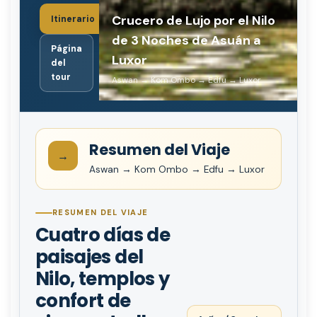
Crucero de Lujo por el Nilo
Itinerario
de 3 Noches de Asuán a
Página
Luxor
del
tour
Aswan → Kom Ombo → Edfu → Luxor
Resumen del Viaje
→
Aswan → Kom Ombo → Edfu → Luxor
RESUMEN DEL VIAJE
Cuatro días de
paisajes del
Nilo, templos y
confort de