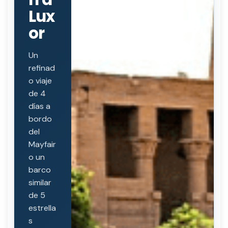
Lux
or
Un
refinad
o viaje
de 4
días a
bordo
del
Mayfair
o un
barco
similar
de 5
estrella
s