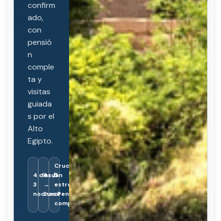
confirm
ado,
con
pensió
n
comple
ta y
visitas
guiada
s por el
Alto
Egipto.
Crucero
4 días /
Asuán
5
3
→
estrellas
noches
Luxor
· Pensión
completa