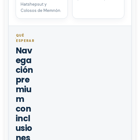
Hatshepsut y
Colosos de Memnón.
QUÉ
ESPERAR
Nav
ega
ción
pre
miu
m
con
incl
usio
nes