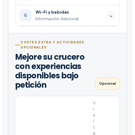
Wi-Fi y bebidas
6
⌄
Información Adicional
COSTES EXTRA Y ACTIVIDADES
OPCIONALES
Mejore su crucero
con experiencias
disponibles bajo
petición
Opcional
V
i
s
i
t
a