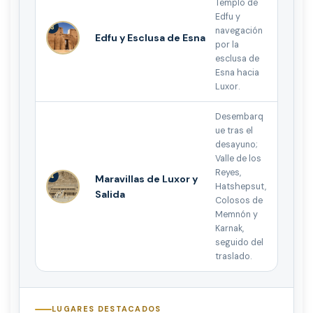
Templo de
Edfu y
3
navegación
Edfu y Esclusa de Esna
por la
esclusa de
Esna hacia
Luxor.
Desembarq
ue tras el
desayuno;
Valle de los
Reyes,
4
Maravillas de Luxor y
Hatshepsut,
Salida
Colosos de
Memnón y
Karnak,
seguido del
traslado.
LUGARES DESTACADOS