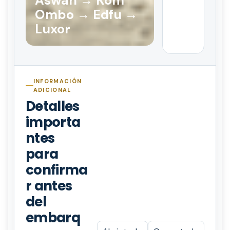
Aswan → Kom
Ombo → Edfu →
Luxor
INFORMACIÓN
ADICIONAL
Detalles
importa
ntes
para
confirma
r antes
del
embarq