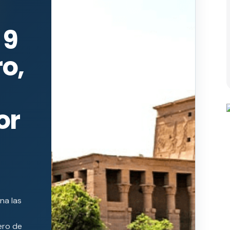
 9
ro,
or
na las
ero de