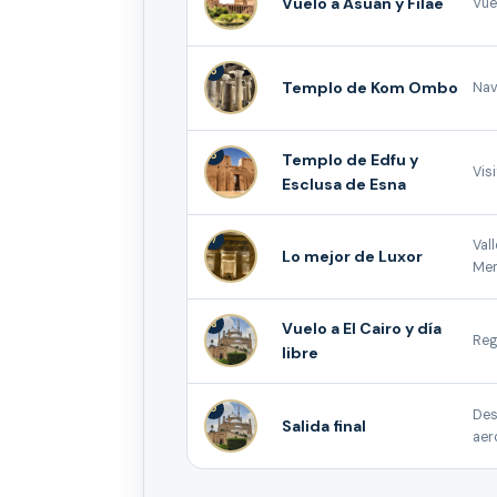
Vuelo a Asuán y Filae
Vue
5
Templo de Kom Ombo
Nav
6
Templo de Edfu y
Vis
Esclusa de Esna
7
Val
Lo mejor de Luxor
Mem
8
Vuelo a El Cairo y día
Reg
libre
9
Des
Salida final
aer