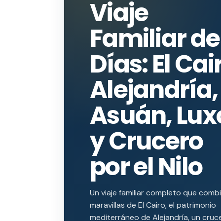
Viaje
Familiar de
Días: El Cai
Alejandría,
Asuán, Lux
y Crucero
por el Nilo
Un viaje familiar completo que combi
maravillas de El Cairo, el patrimonio
mediterráneo de Alejandría, un cruc