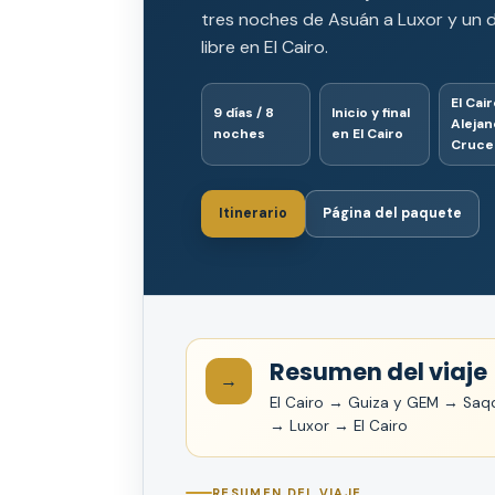
tres noches de Asuán a Luxor y un d
libre en El Cairo.
El Cair
9 días / 8
Inicio y final
Alejand
noches
en El Cairo
Cruce
Itinerario
Página del paquete
Resumen del viaje
→
El Cairo → Guiza y GEM → Sa
→ Luxor → El Cairo
RESUMEN DEL VIAJE