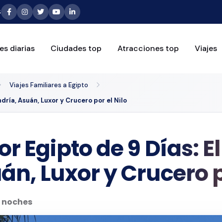
6
es diarias
Ciudades top
Atracciones top
Viajes
Viajes Familiares a Egipto
ndría, Asuán, Luxor y Crucero por el Nilo
r Egipto de 9 Días: El
án, Luxor y Crucero p
8 noches