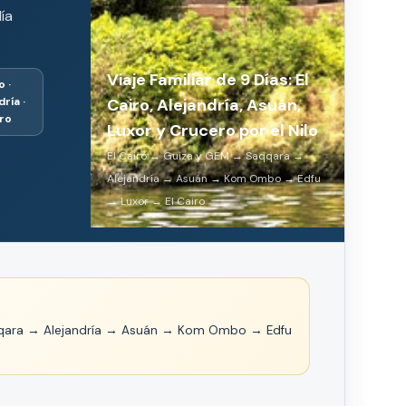
ía
Viaje Familiar de 9 Días: El
o ·
ría ·
Cairo, Alejandría, Asuán,
ro
Luxor y Crucero por el Nilo
El Cairo → Guiza y GEM → Saqqara →
Alejandría → Asuán → Kom Ombo → Edfu
→ Luxor → El Cairo
qqara → Alejandría → Asuán → Kom Ombo → Edfu