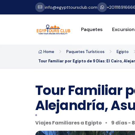
info@egypttoursclub.com
+20111891666
Paquetes
Excursion
Home
Paquetes Turísticos
Egipto
Tour Familiar por Egipto de 9 Días: El Cairo, Aleja
Tour Familiar po
Alejandría, Asu
Viajes Familiares a Egipto
9 días - 