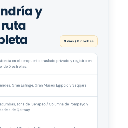
andría y
 ruta
pleta
9 días / 8 noches
stencia en el aeropuerto, traslado privado y registro en
el de 5 estrellas.
ámides, Gran Esfinge, Gran Museo Egipcio y Saqqara.
acumbas, zona del Serapeo / Columna de Pompeyo y
dadela de Qaitbay.