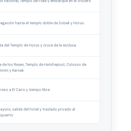
lo nacional, Templo de Filae y embarque en el crucero.
egación hasta el templo doble de Sobek y Horus.
ita del Templo de Horus y cruce de la esclusa.
le de los Reyes, Templo de Hatshepsut, Colosos de
nón y Karnak.
reso a El Cairo y tiempo libre.
ayuno, salida del hotel y traslado privado al
opuerto.