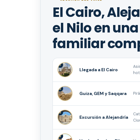
El Cairo, Alej
el Nilo en una
familiar com
1
Asi
Llegada a El Cairo
hot
2
Guiza, GEM y Saqqara
Pir
3
Cat
Excursión a Alejandría
Ciu
4